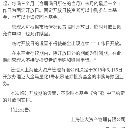
起，每满三个月（含届满日所在的当月）末月的最后一个工
作日为固定开放日。固定开放日投资者可以申购参与本基
金，也可以申请赎回本基金。
管理人可根据市场情况设置临时开放日，临时开放日既
允许申购，也允许赎回。
临时开放日的设置不得使基金出现连续
2
个工作日开放。
在本基金存续期内，除开放日外的期间为封闭期，在此
期间管理人不接受投资者的申购和赎回申请。”
管理人上海证大资产管理有限公司决定于
2018
年
6
月
15
日
开放办理证大金马量化
1
号私募证券投资基金的申购与赎回业
务。
本次临时开放期的设置，不影响本基金《合同》中已约定
的开放期安排。
特此公告。
上海证大资产管理有限公司